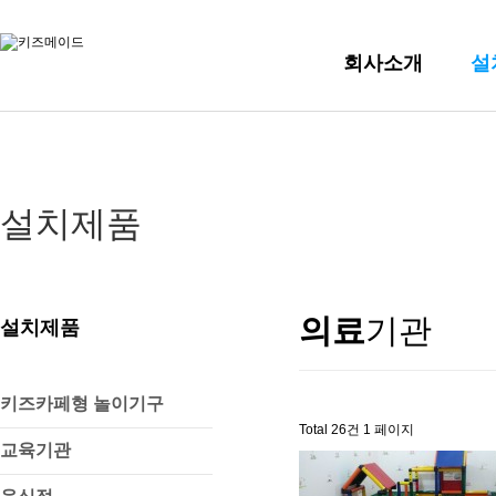
회사소개
설
설치제품
의료
기관
설치제품
키즈카페형 놀이기구
Total 26건
1 페이지
교육기관