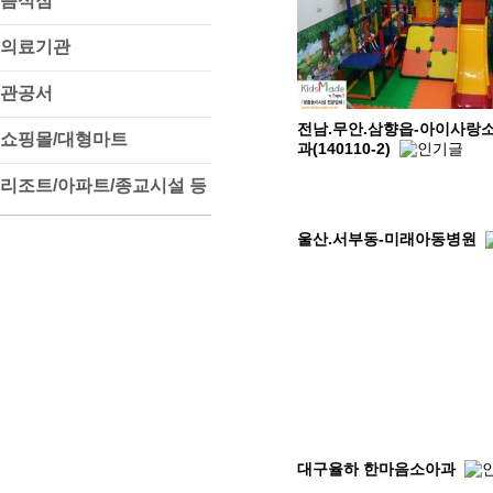
음식점
의료기관
관공서
전남.무안.삼향읍-아이사랑
쇼핑몰/대형마트
과(140110-2)
리조트/아파트/종교시설 등
울산.서부동-미래아동병원
대구율하 한마음소아과